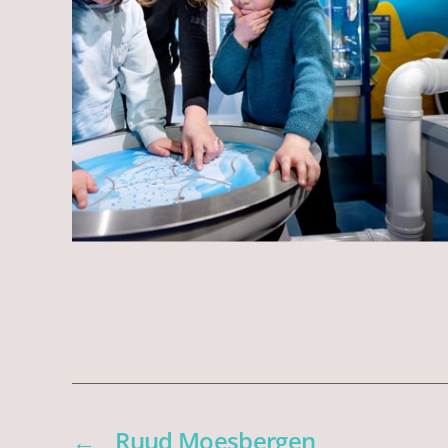
←
Ruud Moesbergen